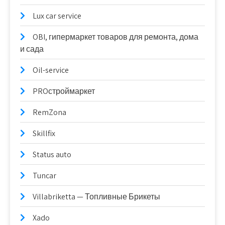
Lux car service
OBI, гипермаркет товаров для ремонта, дома
и сада
Oil-service
PROстроймаркет
RemZona
Skillfix
Status auto
Tuncar
Villabriketta — Топливные Брикеты
Xado