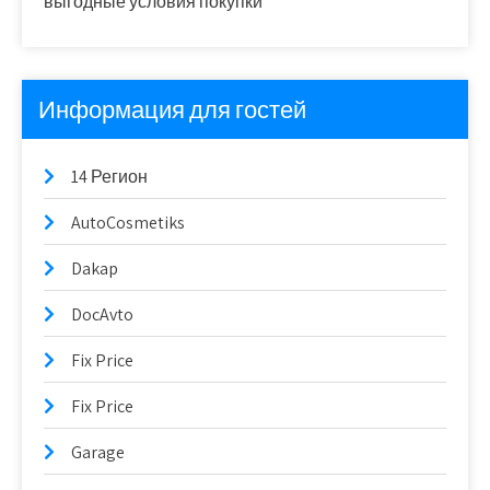
выгодные условия покупки
Информация для гостей
14 Регион
AutoCosmetiks
Dakap
DocAvto
Fix Price
Fix Price
Garage