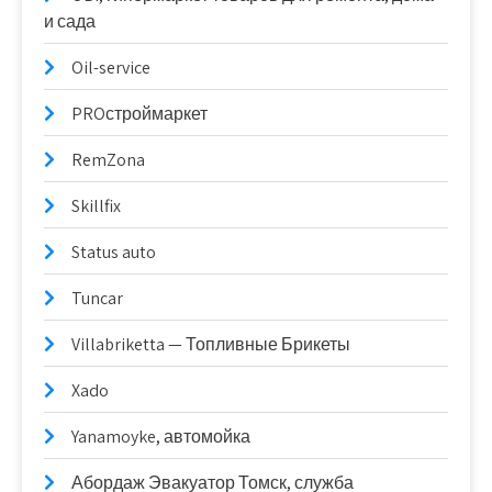
и сада
Oil-service
PROстроймаркет
RemZona
Skillfix
Status auto
Tuncar
Villabriketta — Топливные Брикеты
Xado
Yanamoyke, автомойка
Абордаж Эвакуатор Томск, служба