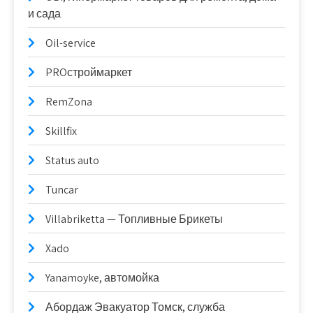
и сада
Oil-service
PROстроймаркет
RemZona
Skillfix
Status auto
Tuncar
Villabriketta — Топливные Брикеты
Xado
Yanamoyke, автомойка
Абордаж Эвакуатор Томск, служба