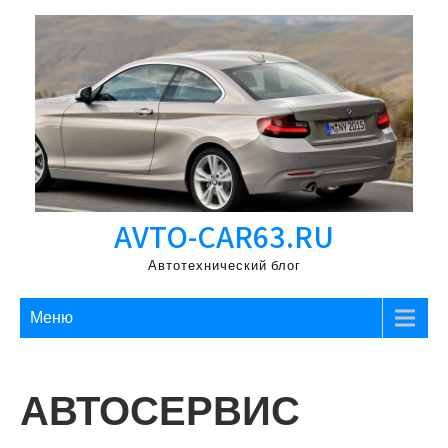
Перейти
к
содержимому
AVTO-CAR63.RU
Автотехнический блог
Меню
АВТОСЕРВИС