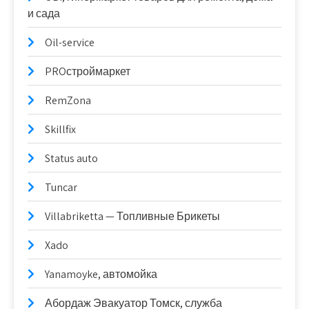
и сада
Oil-service
PROстроймаркет
RemZona
Skillfix
Status auto
Tuncar
Villabriketta — Топливные Брикеты
Xado
Yanamoyke, автомойка
Абордаж Эвакуатор Томск, служба