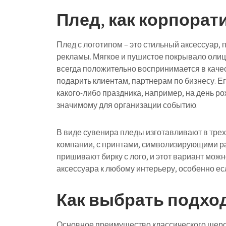
Плед, как корпора
Плед с логотипом – это стильный аксессуар,
рекламы. Мягкое и пушистое покрывало олиц
всегда положительно воспринимается в каче
подарить клиентам, партнерам по бизнесу. Ег
какого-либо праздника, например, на день р
значимому для организации событию.
В виде сувенира пледы изготавливают в тре
компании, с принтами, символизирующими р
пришивают бирку с лого, и этот вариант можн
аксессуара к любому интерьеру, особенно е
Как выбрать подхо
Основное преимущество классического шерст