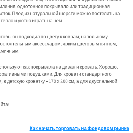
мления: однотонное покрывало или традиционная
еток. Плед из натуральной шерсти можно постелить на
тепло и уютно играть на нем.
чтобы он подходил по цвету к коврам, напольному
мостоятельным аксессуаром, ярким цветовым пятном,
амичным.
пользуют как покрывала на диван и кровать. Хорошо,
екоративными подушками. Для кровати стандартного
 в детскую кроватку – 170 х 200 см, а для двуспальной
йта!
Как начать торговать на фондовом рынке