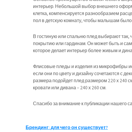
интерьер. Небольшой выбор внешнего офор
клетка, компенсируется разнообразием расцв
пол в детскую комнату, чтобы малышам было 
В гостиную или спальню плед выбирают так, 
покрытию или гардинам. Он может быть и са
которое делает интерьер более живым и дин
Флисовые пледы и изделия из микрофибры ис
если они по цвету и дизайну сочетаются с д
размера подойдет плед размером 220 х 240 см,
кровати или дивана – 240 х 260 см.
Спасибо за внимание к публикации нашего са
Навигация
Брендинг: для чего он существует?