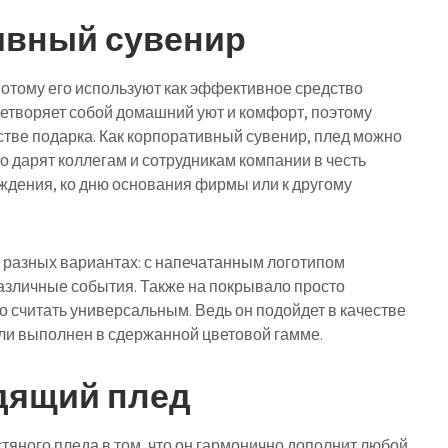
тивный сувенир
 потому его используют как эффективное средство
етворяет собой домашний уют и комфорт, поэтому
стве подарка. Как корпоративный сувенир, плед можно
о дарят коллегам и сотрудникам компании в честь
ождения, ко дню основания фирмы или к другому
х разных вариантах: с напечатанным логотипом
азличные события. Также на покрывало просто
о считать универсальным. Ведь он подойдет в качестве
сли выполнен в сдержанной цветовой гамме.
дящий плед
яного пледа в том, что он гармонично дополнит любой