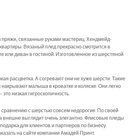
 пряжи, связанные руками мастериц. Хендмейд-
 квартиры. Вязаный плед прекрасно смотрится в
те или диван в гостиной. Изготовленное из шерстяной
ркая расцветка. А согревают они не хуже шерсти. Такие
и накрывают малыша в кроватке и коляске. Они легко
– это низкая гигроскопичность.
о сравнению с шерстью совсем недорогие. По своей
 а внешне выглядит очень элегантно. Флисовые пледы
подарка для клиентов и партнеров по бизнесу.
казать на сайте компании Амадей Принт.