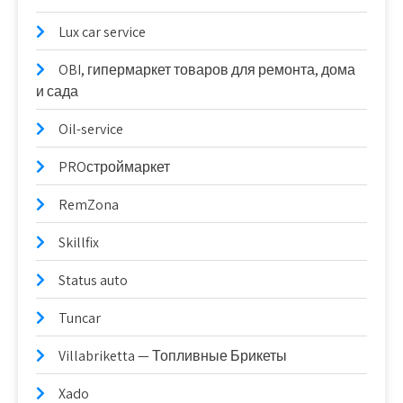
Lux car service
OBI, гипермаркет товаров для ремонта, дома
и сада
Oil-service
PROстроймаркет
RemZona
Skillfix
Status auto
Tuncar
Villabriketta — Топливные Брикеты
Xado