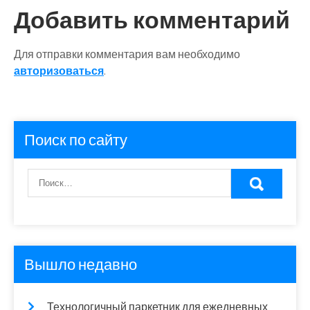
записям
Добавить комментарий
Для отправки комментария вам необходимо
авторизоваться
.
Поиск по сайту
Вышло недавно
Технологичный паркетник для ежедневных