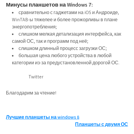
Минусы планшетов на Windows 7:
сравнительно с гаджетами на iOS и Андроиде,
WinTAB-ы тяжелее и более прожорливы в плане
энергопотребления;
слишком мелкая детализация интерфейса, как
самой ОС, так и программ под неё;
слишком длинный процесс загрузки ОС;
большая цена любого устройства в любой
категории из-за предустановленной дорогой ОС.
Twitter
Благодарим за чтение!
Навигация
Лучшие планшеты на windows 8
Планшеты с двумя ОС
по