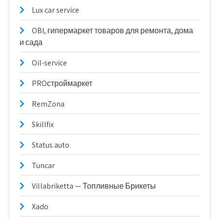
Lux car service
OBI, гипермаркет товаров для ремонта, дома
и сада
Oil-service
PROстроймаркет
RemZona
Skillfix
Status auto
Tuncar
Villabriketta — Топливные Брикеты
Xado