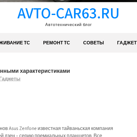
AVTO-CAR63.RU
Автотехнический блог
ЖИВАНИЕ ТС
РЕМОНТ ТС
СОВЕТЫ
ГАДЖЕ
менными характеристиками
Гаджеты
нов Asus Zenfone известная тайваньская компания
й дзен – серию премиальных планшетов. Все