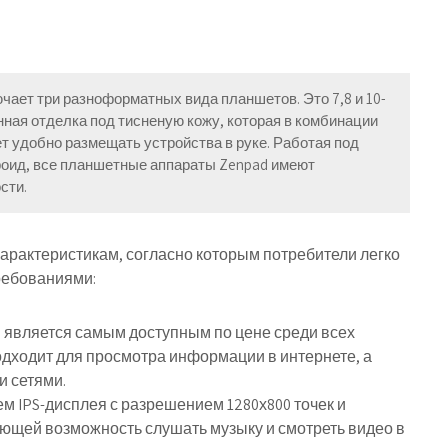
чает три разноформатных вида планшетов. Это 7,8 и 10-
ая отделка под тисненую кожу, которая в комбинации
т удобно размещать устройства в руке. Работая под
оид, все планшетные аппараты Zenpad имеют
сти.
характеристикам, согласно которым потребители легко
ребованиями:
 является самым доступным по цене среди всех
одходит для просмотра информации в интернете, а
и сетями.
м IPS-дисплея с разрешением 1280х800 точек и
ющей возможность слушать музыку и смотреть видео в