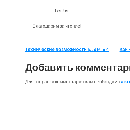
Twitter
Благодарим за чтение!
Навигация
Технические возможности Ipad Mini 4
Как 
по
Добавить комментар
записям
Для отправки комментария вам необходимо
авт