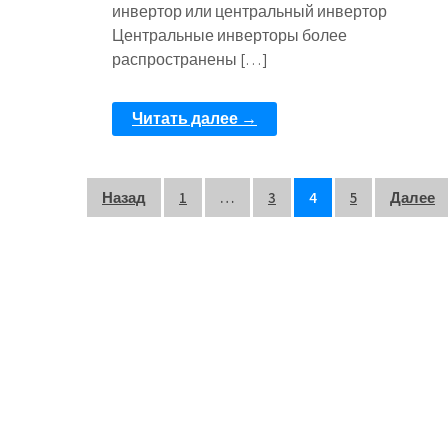
инвертор или центральный инвертор
Центральные инверторы более
распространены […]
Читать далее →
Пагинация
Назад
1
…
3
4
5
Далее
записей